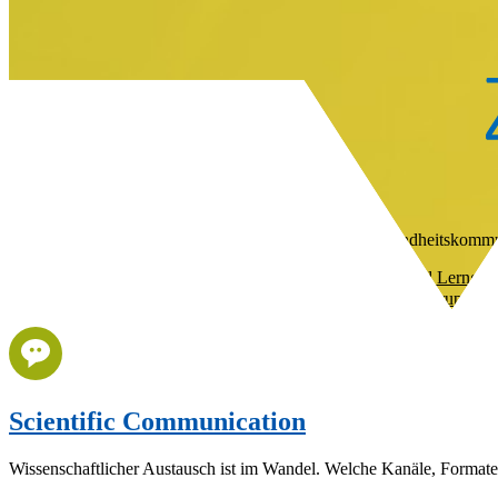
Die SDMED Zukunftswerkstatt
360°-Blicke auf Trends und Entwicklungen in der Gesundheits­komm
Im Gesundheitswesen verändern sich Kommunikations- und Lerngewoh
Kanälen kann die Pharmaindustrie auch in Zukunft ihre Zielgruppen
Scientific Communication
Wissenschaftlicher Austausch ist im Wandel. Welche Kanäle, Formate