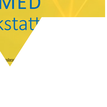
tionsbeschaffungen immer schneller. Wie, womit und auf welchen
… [➜]