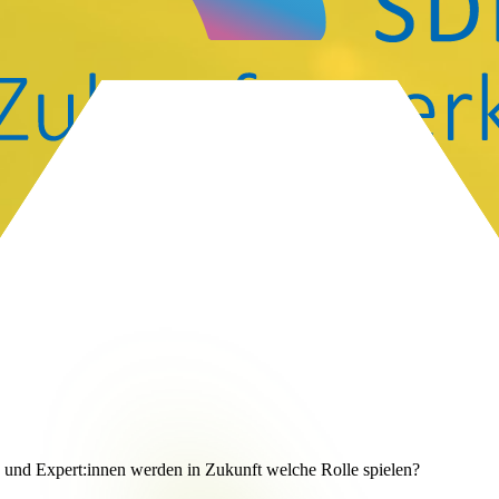
unikation
nheiten, sowie die Vorlieben in der Zusammenarbeit und der Informa
 und Ziele erreichen? Die SDMED Zukunftswerkstatt gibt Antworten. 
 und Expert:innen werden in Zukunft welche Rolle spielen?